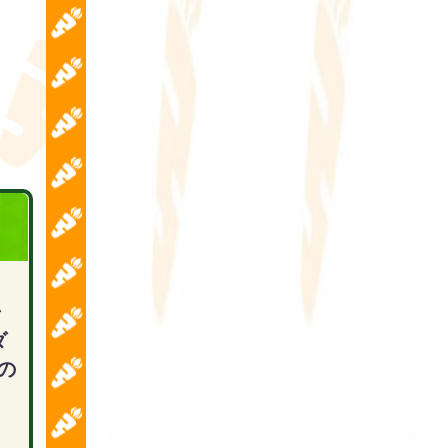
ダ
の
。
。