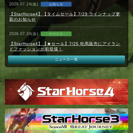
2026.07.24(金)
お知らせ
【StarHorse4】【タイムセール】7/29 ラインナップ更
新のお知らせ
2026.07.24(金)
イベント
【StarHorse4】【★セール】7/25 牝馬販売にアイラン
ドファッションが初登場！
ニュース一覧