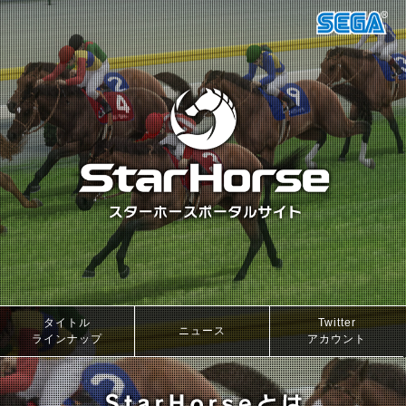
タイトル
Twitter
ニュース
ラインナップ
アカウント