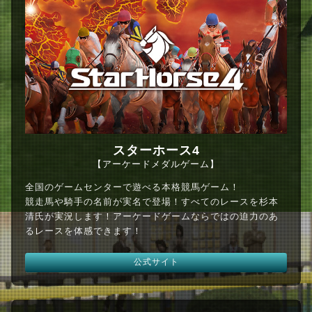
スターホース4
【アーケードメダルゲーム】
全国のゲームセンターで遊べる本格競馬ゲーム！
競走馬や騎手の名前が実名で登場！すべてのレースを杉本
清氏が実況します！アーケードゲームならではの迫力のあ
るレースを体感できます！
公式サイト