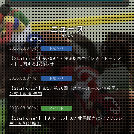
2026.08.07(金)
お知らせ
【StarHorse4】第299回～第303回のプレミアトーナメ
ントに関するお知らせ
2026.08.07(金)
お知らせ
【StarHorse4】8/17 第76回『スターホース4情報局』
公式生放送 告知
2026.08.06(木)
イベント
【StarHorse4】【★セール】8/7 牝馬販売にパワフルレ
ディが初登場！